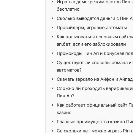
Играть в демо-режим слотов Пин 
бесплатно
Сколько выводятся деньги с Пин А
Провайдеры, игровые автоматы
Как пользоваться основным сайто
ап.бет, если его заблокировали
Промокоды Пин Ап и бонусная пол
Существуют ли способы обмана и
автоматов?
Скачать зеркало на Айфон и Айпад
Сложно ли проходить верификаци
Пин Ап?
Как работает официальный сайт П
казино
Главные преимущества казино Пи
Со скольки лет можно играть Pin 