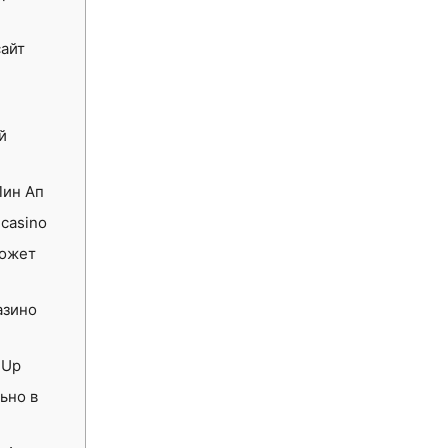
айт
й
Пин Ап
 casino
может
азино
 Up
ьно в