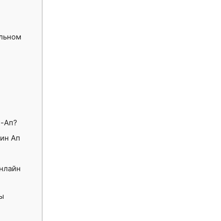
альном
н-Ап?
ин Ап
онлайн
ы