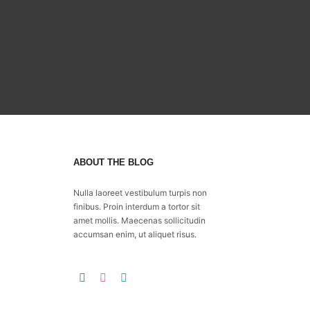
ABOUT THE BLOG
Nulla laoreet vestibulum turpis non
finibus. Proin interdum a tortor sit
amet mollis. Maecenas sollicitudin
accumsan enim, ut aliquet risus.