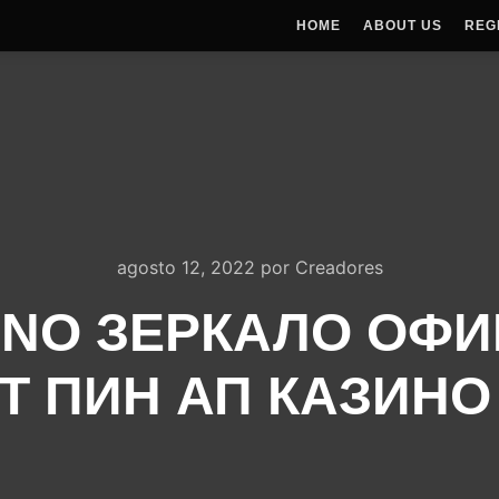
HOME
ABOUT US
REG
agosto 12, 2022
por
Creadores
SINO ЗЕРКАЛО О
Т ПИН АП КАЗИНО