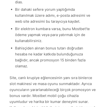
dias.
Bir dahaki sefere yorum yaptığımda
kullanılmak üzere adımı, e-posta adresimi ve
web site adresimi bu tarayıcıya kaydet.
Bir elektron kumbara varsa, bunu Mostbet’te
ödeme yapmak veya para yatırmak için de
kullanabilirsiniz.
Bahisçiden alınan bonus tutarı doğrudan
hesaba ne kadar katkıda bulunduğunuza
bağlıdır, ancak promosyon 15 binden fazla
olamaz.
Site, canlı krupiye eğlencesinin yanı sıra binlerce
slot makinesi ve masa oyunu sunmaktadır. Ayrıca
oyuncuların yararlanabileceği birçok promosyon ve
bonus vardır. Mostbet mobil çoğu cihazla
uyumludur ve harika bir kumar deneyimi sunar.