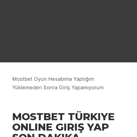
Mostbet Oyun Hesabıma Yaptığım
Yüklemeden Sonra Giriş Yapamıyorum
MOSTBET TÜRKIYE
ONLINE GIRIŞ YAP