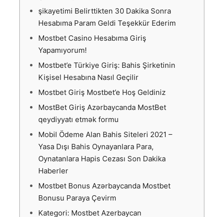
şikayetimi Belirttikten 30 Dakika Sonra
Hesabıma Param Geldi Teşekkür Ederim
Mostbet Casino Hesabıma Giriş
Yapamıyorum!
Mostbet’e Türkiye Giriş: Bahis Şirketinin
Kişisel Hesabına Nasıl Geçilir
Mostbet Giriş Mostbet’e Hoş Geldiniz
MostBet Giriş Azərbaycanda MostBet
qeydiyyatı etmək formu
Mobil Ödeme Alan Bahis Siteleri 2021 –
Yasa Dışı Bahis Oynayanlara Para,
Oynatanlara Hapis Cezası Son Dakika
Haberler
Mostbet Bonus Azərbaycanda Mostbet
Bonusu Paraya Çevirm
Kategori: Mostbet Azerbaycan