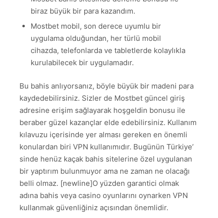
biraz büyük bir para kazandım.
Mostbet mobil, son derece uyumlu bir
uygulama olduğundan, her türlü mobil
cihazda, telefonlarda ve tabletlerde kolaylıkla
kurulabilecek bir uygulamadır.
Bu bahis anlıyorsanız, böyle büyük bir madeni para
kaydedebilirsiniz. Sizler de Mostbet güncel giriş
adresine erişim sağlayarak hoşgeldin bonusu ile
beraber güzel kazançlar elde edebilirsiniz. Kullanım
kılavuzu içerisinde yer alması gereken en önemli
konulardan biri VPN kullanımıdır. Bugünün Türkiye’
sinde henüz kaçak bahis sitelerine özel uygulanan
bir yaptırım bulunmuyor ama ne zaman ne olacağı
belli olmaz. [newline]O yüzden garantici olmak
adına bahis veya casino oyunlarını oynarken VPN
kullanmak güvenliğiniz açısından önemlidir.