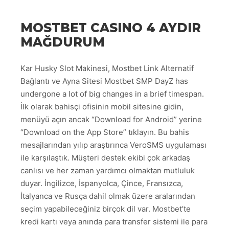
MOSTBET CASINO 4 AYDIR
MAĞDURUM
Kar Husky Slot Makinesi, Mostbet Link Alternatif
Bağlantı ve Ayna Sitesi Mostbet SMP DayZ has
undergone a lot of big changes in a brief timespan.
İlk olarak bahisçi ofisinin mobil sitesine gidin,
menüyü açın ancak “Download for Android” yerine
“Download on the App Store” tıklayın. Bu bahis
mesajlarından yılıp araştırınca VeroSMS uygulaması
ile karşılaştık. Müşteri destek ekibi çok arkadaş
canlısı ve her zaman yardımcı olmaktan mutluluk
duyar. İngilizce, İspanyolca, Çince, Fransızca,
İtalyanca ve Rusça dahil olmak üzere aralarından
seçim yapabileceğiniz birçok dil var. Mostbet’te
kredi kartı veya anında para transfer sistemi ile para