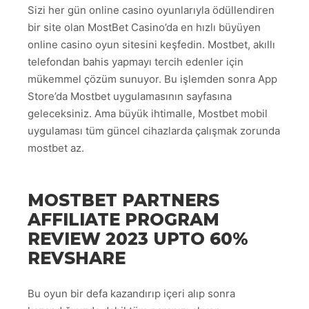
Sizi her gün online casino oyunlarıyla ödüllendiren
bir site olan MostBet Casino’da en hızlı büyüyen
online casino oyun sitesini keşfedin. Mostbet, akıllı
telefondan bahis yapmayı tercih edenler için
mükemmel çözüm sunuyor. Bu işlemden sonra App
Store’da Mostbet uygulamasının sayfasına
geleceksiniz. Ama büyük ihtimalle, Mostbet mobil
uygulaması tüm güncel cihazlarda çalışmak zorunda
mostbet az.
MOSTBET PARTNERS
AFFILIATE PROGRAM
REVIEW 2023 UPTO 60%
REVSHARE
Bu oyun bir defa kazandırıp içeri alıp sonra