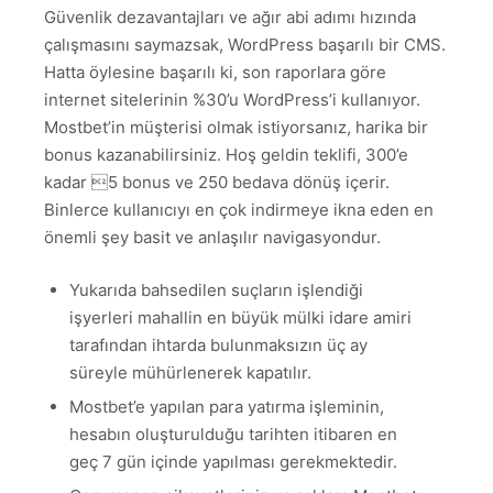
Güvenlik dezavantajları ve ağır abi adımı hızında
çalışmasını saymazsak, WordPress başarılı bir CMS.
Hatta öylesine başarılı ki, son raporlara göre
internet sitelerinin %30’u WordPress’i kullanıyor.
Mostbet’in müşterisi olmak istiyorsanız, harika bir
bonus kazanabilirsiniz. Hoş geldin teklifi, 300’e
kadar 5 bonus ve 250 bedava dönüş içerir.
Binlerce kullanıcıyı en çok indirmeye ikna eden en
önemli şey basit ve anlaşılır navigasyondur.
Yukarıda bahsedilen suçların işlendiği
işyerleri mahallin en büyük mülki idare amiri
tarafından ihtarda bulunmaksızın üç ay
süreyle mühürlenerek kapatılır.
Mostbet’e yapılan para yatırma işleminin,
hesabın oluşturulduğu tarihten itibaren en
geç 7 gün içinde yapılması gerekmektedir.