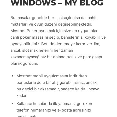
WINDOWS – MY BLOG
Bu masalar genelde her saat açık olsa da, bahis
miktarları ve oyun düzeni değişebilmektedir.
Mostbet Poker oynamak için size en uygun olan
canlı poker masasını seçip, bahislerinizi koyabilir ve
oynayabilirsiniz. Ben de denemeye karar verdim,
ancak slot makinelerini her zaman
kazanamayacağınız bir dolandırıcılık ve para gaspı
olarak gördüm.
Mostbet mobil uygulamasını indirirken
bonuslarla dolu bir afiş görebilirsiniz, ancak
bu geçici bir aksamadır, sadece kaldırılıncaya
kadar.
Kullanıcı hesabında ilk yapmanız gereken
telefon numaranızı ve e-posta adresinizi
onaylamak.