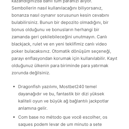
kazandığınızda dahil tüm paranızı alıyor.
Sembollerin nasıl kullanılacağını biliyorsanız,
bonanza nasıl oynanır sorusunun kesin cevabını
bulabilirsiniz. Bunun bir depozito olmadığını, bir
bonus olduğunu ve bonusların herhangi bir
zamanda geri çekilebileceğini unutmayın. Canlı
blackjack, rulet ve en yeni teklifimiz canlı video
poker bulacaksınız. Otomatik dönüşüm seçeneği,
parayı enflasyondan korumak için kullanılabilir. Kayıt
olduğunuz ülkenin para biriminde para yatırmak
zorunda değilsiniz.
Dragonfish yazılımı, Mostbet240 temel
dayanağıdır ve bu, fantastik bir dizi yüksek
kaliteli oyun ve büyük ağ bağlantılı jackpotlar
anlamına gelir.
Com base no método que você escolher, os
saques podem levar de um minuto a sete