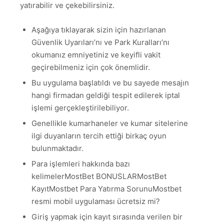
yatırabilir ve çekebilirsiniz.
Aşağıya tıklayarak sizin için hazırlanan
Güvenlik Uyarıları’nı ve Park Kuralları’nı
okumanız emniyetiniz ve keyifli vakit
geçirebilmeniz için çok önemlidir.
Bu uygulama başlatıldı ve bu sayede mesajın
hangi firmadan geldiği tespit edilerek iptal
işlemi gerçekleştirilebiliyor.
Genellikle kumarhaneler ve kumar sitelerine
ilgi duyanların tercih ettiği birkaç oyun
bulunmaktadır.
Para işlemleri hakkında bazı
kelimelerMostBet BONUSLARMostBet
KayıtMostbet Para Yatırma SorunuMostbet
resmi mobil uygulaması ücretsiz mi?
Giriş yapmak için kayıt sırasında verilen bir