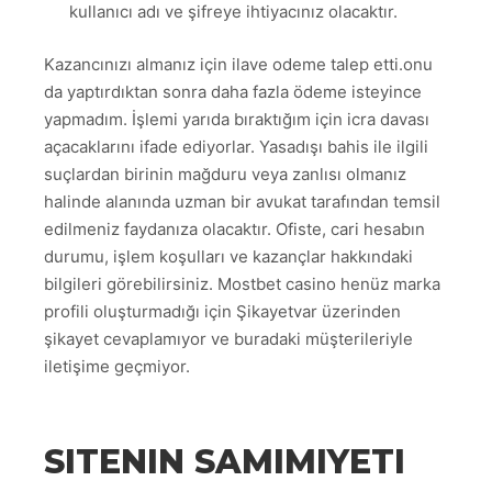
kullanıcı adı ve şifreye ihtiyacınız olacaktır.
Kazancınızı almanız için ilave odeme talep etti.onu
da yaptırdıktan sonra daha fazla ödeme isteyince
yapmadım. İşlemi yarıda bıraktığım için icra davası
açacaklarını ifade ediyorlar. Yasadışı bahis ile ilgili
suçlardan birinin mağduru veya zanlısı olmanız
halinde alanında uzman bir avukat tarafından temsil
edilmeniz faydanıza olacaktır. Ofiste, cari hesabın
durumu, işlem koşulları ve kazançlar hakkındaki
bilgileri görebilirsiniz. Mostbet casino henüz marka
profili oluşturmadığı için Şikayetvar üzerinden
şikayet cevaplamıyor ve buradaki müşterileriyle
iletişime geçmiyor.
SITENIN SAMIMIYETI