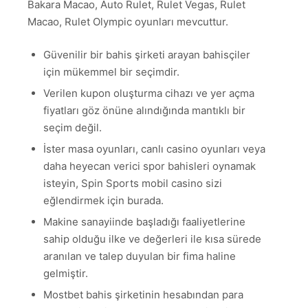
Bakara Macao, Auto Rulet, Rulet Vegas, Rulet
Macao, Rulet Olympic oyunları mevcuttur.
Güvenilir bir bahis şirketi arayan bahisçiler
için mükemmel bir seçimdir.
Verilen kupon oluşturma cihazı ve yer açma
fiyatları göz önüne alındığında mantıklı bir
seçim değil.
İster masa oyunları, canlı casino oyunları veya
daha heyecan verici spor bahisleri oynamak
isteyin, Spin Sports mobil casino sizi
eğlendirmek için burada.
Makine sanayiinde başladığı faaliyetlerine
sahip olduğu ilke ve değerleri ile kısa sürede
aranılan ve talep duyulan bir fima haline
gelmiştir.
Mostbet bahis şirketinin hesabından para