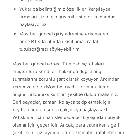
Yukarıda belirttiğimiz özellikleri karşılayan
firmaları sizin için güvenilir siteler kısmından
paylaşıyoruz.
Mostbet güncel giriş adresine erişmeden
önce BTK tarafından kısıtlamalara tabi
tutulacağınızı söyleyebilirim.
Mostbet güncel adresi Tüm bahisçi ofisleri
müşterilere kendileri hakkında doğru bilgi
sunmalarını zorunlu şart olarak koyuyor. Ardından
karşınıza gelen Mostbet üyelik formunu kendi
bilgilerinizde eksiksiz bir şekilde doldurmalısınız.
Geri sayaçlar, zamanı kolayca takip etmek için
kayıttan hemen sonra çalışmaya başlayacaktır.
Yetişkinler için bahisler sadece 18 yaşından büyük
olanlar için geçerlidir. Ancak, para yatırırken / geri
çekilirken bazı oyuncuların tazminatını iptal etmenin