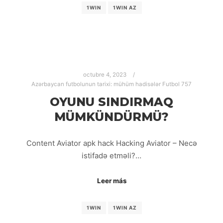
1WIN
1WIN AZ
octubre 4, 2023
Azərbaycan futbolunun tarixi: mühüm hadisələr Futbol 757
OYUNU SINDIRMAQ
MÜMKÜNDÜRMÜ?
Content Aviator apk hack Hacking Aviator – Necə
istifadə etməli?…
Leer más
1WIN
1WIN AZ