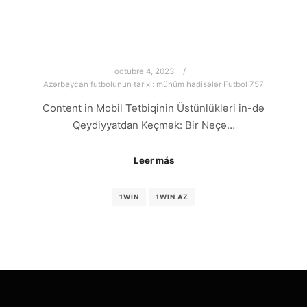
octubre 4, 2023
Azərbaycan futbolunun tarixi: mühüm hadisələr Futbol 757
Content in Mobil Tətbiqinin Üstünlükləri in-də
Qeydiyyatdan Keçmək: Bir Neçə…
Leer más
1WIN
1WIN AZ