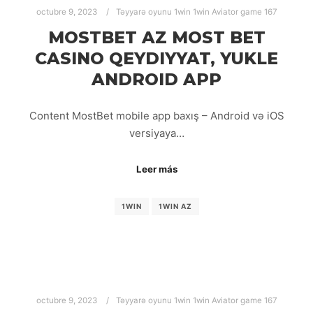
octubre 9, 2023
Təyyarə oyunu 1win 1win Aviator game 167
MOSTBET AZ MOST BET
CASINO QEYDIYYAT, YUKLE
ANDROID APP
Content MostBet mobile app baxış – Android və iOS
versiyaya…
Leer más
1WIN
1WIN AZ
octubre 9, 2023
Təyyarə oyunu 1win 1win Aviator game 167