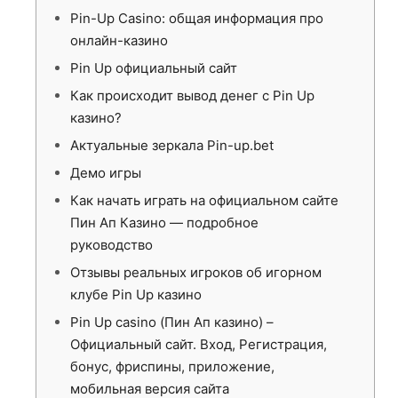
Pin-Up Casino: общая информация про
онлайн-казино
Pin Up официальный сайт
Как происходит вывод денег с Pin Up
казино?
Актуальные зеркала Pin-up.bet
Демо игры
Как начать играть на официальном сайте
Пин Ап Казино — подробное
руководство
Отзывы реальных игроков об игорном
клубе Pin Up казино
Pin Up casino (Пин Ап казино) –
Официальный сайт. Вход, Регистрация,
бонус, фриспины, приложение,
мобильная версия сайта