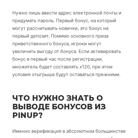
Нужно лишь ввести адрес электронной почты и
придумать пароль. Первый бонус, на который
могут рассчитывать новички, это бонус на
первый депозит. Помимо основного приза
приветственного бонуса, игроки могут
увеличить выгоду от бонуса. Если активировать
бонус в первый час после регистрации,
множитель будет составлять х120, при этом
условия отыгрыша будут оставаться прежними.
ЧТО НУЖНО ЗНАТЬ О
ВЫВОДЕ БОНУСОВ ИЗ
PINUP?
Именно верификация в абсолютном большинстве