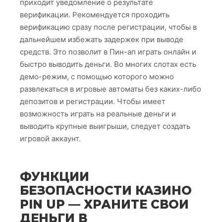
приходит уведомление о результате
верификации. Рекомендуется проходить
верификацию сразу после регистрации, чтобы в
дальнейшем избежать задержек при выводе
средств. Это позволит в Пин-ап играть онлайн и
быстро выводить деньги. Во многих слотах есть
демо-режим, с помощью которого можно
развлекаться в игровые автоматы без каких-либо
депозитов и регистрации. Чтобы имеет
возможность играть на реальные деньги и
выводить крупные выигрыши, следует создать
игровой аккаунт.
ФУНКЦИИ
БЕЗОПАСНОСТИ КАЗИНО
PIN UP — ХРАНИТЕ СВОИ
ДЕНЬГИ В