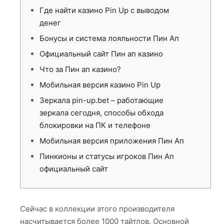
Где найти казино Pin Up с выводом
денег
Бонусы и система лояльности Пин Ап
Официальный сайт Пин ап казино
Что за Пин ап казино?
Мобильная версия казино Pin Up
Зеркала pin-up.bet – работающие
зеркала сегодня, способы обхода
блокировки на ПК и телефоне
Мобильная версия приложения Пин Ап
Пинкионы и статусы игроков Пин Ап
официальный сайт
Сейчас в коллекции этого производителя
насчитывается более 1000 тайтлов. Основной