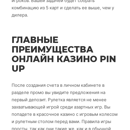
игроков. Вашей задачей будет собрать
комбинацию из 5 карт и сделать ее выше, чем у
дилера.
ГЛАВНЫЕ
ПРЕИМУЩЕСТВА
ОНЛАЙН КАЗИНО PIN
UP
После создания счета в личном кабинете в
разделе промо вы увидите предложения на
первый депозит. Рулетка является не менее
захватывающей игрой среди азартных игр. Вы
попадете в красочное казино с игровым колесом
и рулетным столом перед вами. Правила игры
просты, так как они такие же, как и в обычной