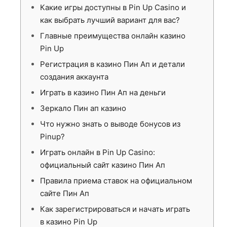
Какие игры доступны в Pin Up Casino и
как выбрать лучший вариант для вас?
Главные преимущества онлайн казино
Pin Up
Регистрация в казино Пин Ап и детали
создания аккаунта
Играть в казино Пин Ап на деньги
Зеркало Пин ап казино
Что нужно знать о выводе бонусов из
Pinup?
Играть онлайн в Pin Up Casino:
официальный сайт казино Пин Ап
Правила приема ставок на официальном
сайте Пин Ап
Как зарегистрироваться и начать играть
в казино Pin Up