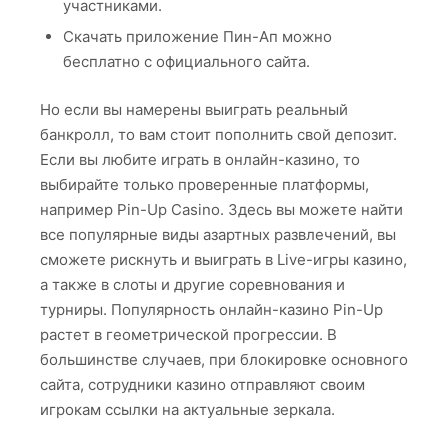
участниками.
Скачать приложение Пин-Ап можно
бесплатно с официального сайта.
Но если вы намерены выиграть реальный
банкролл, то вам стоит пополнить свой депозит.
Если вы любите играть в онлайн-казино, то
выбирайте только проверенные платформы,
например Pin-Up Casino. Здесь вы можете найти
все популярные виды азартных развлечений, вы
сможете рискнуть и выиграть в Live-игры казино,
а также в слоты и другие соревнования и
турниры. Популярность онлайн-казино Pin-Up
растет в геометрической прогрессии. В
большинстве случаев, при блокировке основного
сайта, сотрудники казино отправляют своим
игрокам ссылки на актуальные зеркала.