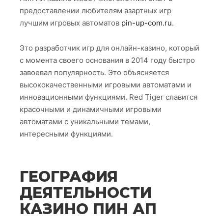
предоставлении любителям азартных игр
лучшим игровых автоматов
pin-up-com.ru
.
Это разработчик игр для онлайн-казино, который
с момента своего основания в 2014 году быстро
завоевал популярность. Это объясняется
высококачественными игровыми автоматами и
инновационными функциями. Red Tiger славится
красочными и динамичными игровыми
автоматами с уникальными темами,
интересными функциями.
ГЕОГРАФИЯ
ДЕЯТЕЛЬНОСТИ
КАЗИНО ПИН АП