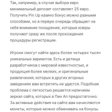
Так, например, в случае выбора евро
минимальный депозит составляет 25 евро.
Получить Pin Up казино бонус можно разными
способами, но в первую очередь обращает на
себя внимание поощрение, которые юзеры
получают сразу же после прохождения
процедуры регистрации.
Игроки смогут найти здесь более четырех тысяч
уникальных вариантов. Есть и детища
разработчиков с мировой известностью, и
продукция более мелких, и оригинальные
развлечения, которых в других игорных
заведениях вам встретить не удастся. Подобная
проблема с легкостью решается наличием
зеркал сайта, которых в Пин Ап предостаточно.
За активные действия на сайте вам начисляются
монеты, которые можно обменивать на бонусы.