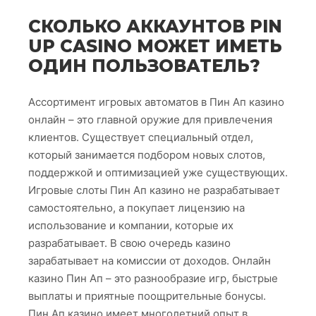
СКОЛЬКО АККАУНТОВ PIN
UP CASINO МОЖЕТ ИМЕТЬ
ОДИН ПОЛЬЗОВАТЕЛЬ?
Ассортимент игровых автоматов в Пин Ап казино
онлайн – это главной оружие для привлечения
клиентов. Существует специальный отдел,
который занимается подбором новых слотов,
поддержкой и оптимизацией уже существующих.
Игровые слоты Пин Ап казино не разрабатывает
самостоятельно, а покупает лицензию на
использование и компании, которые их
разрабатывает. В свою очередь казино
зарабатывает на комиссии от доходов. Онлайн
казино Пин Ап – это разнообразие игр, быстрые
выплаты и приятные поощрительные бонусы.
Пин Ап казино имеет многолетний опыт в