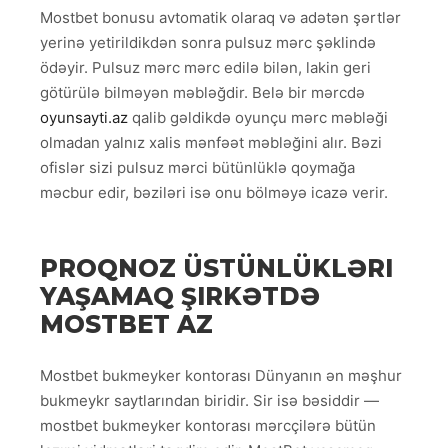
Mostbet bonusu avtomatik olaraq və adətən şərtlər
yerinə yetirildikdən sonra pulsuz mərc şəklində
ödəyir. Pulsuz mərc mərc edilə bilən, lakin geri
götürülə bilməyən məbləğdir. Belə bir mərcdə
oyunsayti.az
qalib gəldikdə oyunçu mərc məbləği
olmadan yalnız xalis mənfəət məbləğini alır. Bəzi
ofislər sizi pulsuz mərci bütünlüklə qoymağa
məcbur edir, bəziləri isə onu bölməyə icazə verir.
PROQNOZ ÜSTÜNLÜKLƏRI
YAŞAMAQ ŞIRKƏTDƏ
MOSTBET AZ
Mostbet bukmeyker kontorası Dünyanın ən məşhur
bukmeykr saytlarından biridir. Sir isə bəsiddir —
mostbet bukmeyker kontorası mərcçilərə bütün