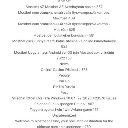
Mostbet
Mostbet AZ Mostbet AZ Azerbaycan casino 357
Mostbet com официальный сайт букмекерской конторы
Мостбет 404
Mostbet com официальный сайт букмекерской конторы
Мостбет 825
Mostbet dən bukmeker bonusları – 581
Mostbet giriş Türkiye resmi bahis sitesine ve online kumarhaneye
534
Mostbet Uygulaması: Android ve iOS için Mostbet apk'yi indirin
2022 150
News
Online-Casino Wikipedia 878
People
Pin Up
Pin Up Russia
Post
Skachat 1Xbet Скачать Windows 10 04-22-2023 #23570 Issues
Shichao Sun uvspecgen GitLab – 967
Təyyarə oyunu 1win 1win Aviator game 167
Uncategorized
Welcome to Mostbet casino, your one-stop destination for the
ultimate gaming experience – 750