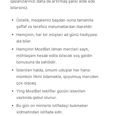
qazanclarınızı daha da artırmaq şansı əldə edə
bilərsiniz.
Üstəlik, məqaləmiz başdan-sona tamamilə
şəffaf və tərəfsiz məlumatlardan ibarətdir.
Həmçinin, hər bir müştəri ad günü hədiyyəsi
ala bilər.
Həmçinin MostBet idman mərcləri saytı,
möhtəşəm hesab edilə biləcək xoş gəldin
bonusuna da sahibdir.
İstənilən halda, ümumi uduşlar hər hansı
mümkün itkini ödəməklə, qoyulmuş mərcdən
çox olacaq.
Ying MostBet teklifler günün istənilən
vaxtında qəbul olunur.
Bu gün on minlərlə istifadəçi bukmeker
xidmətindən istifadə edir.