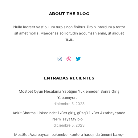
ABOUT THE BLOG
Nulla laoreet vestibulum turpis non finibus. Proin interdum a tortor
sit amet mollis. Maecenas sollicitudin accumsan enim, ut aliquet
risus.
ENTRADAS RECIENTES
Mostbet Oyun Hesabıma Yaptığım Yüklemeden Sonra Giriş
Yapamıyoru
diciembre 5, 2023
Ankit Sharma LinkedInde: 1xBet giriş, güzgü 1 xBet Azərbaycanda
rəsmi sayt My blo
diciembre 5, 2023
MostBet Azərbaycan bukmeker kontoru haqqında ümumi baxış-