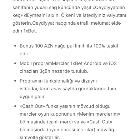
səhifənin yuxarı sağ küncündə yaşıl «Qeydiyyatdan
keç» düyməsini sıxın. Ölkəni və istədiyiniz valyutanı
göstərin.Qeydiyyat haqqında ətraflı məlumat əldə
edin 1xBet.
Bonus 100 AZN nağd pul limiti ilə 100% təşkil
edir.
Mobil proqramMərclər 1xBet Android və iOS
cihazları üçün nəzərdə tutulub.
Proqramın funksionallığı və dizaynı
istifadəçilərin əsas saytda gördüklərinə tam
uyğun gəlir.
«Cash Out» funksiyasının mövcud olduğu
mərclər oyun kuponunun «Mənim mərclərim»
bölməsində (canlı mərc) və ya «Cash Out»
bölməsində (oyun öncəsi mərclər) müvafiq
simvolla göstərilir.