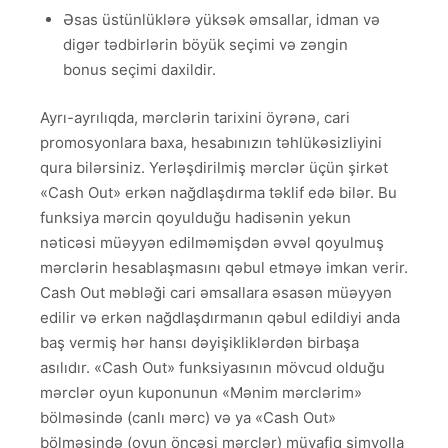
Əsas üstünlüklərə yüksək əmsallar, idman və
digər tədbirlərin böyük seçimi və zəngin
bonus seçimi daxildir.
Ayrı-ayrılıqda, mərclərin tarixini öyrənə, cari
promosyonlara baxa, hesabınızın təhlükəsizliyini
qura bilərsiniz. Yerləşdirilmiş mərclər üçün şirkət
«Cash Out» erkən nağdlaşdırma təklif edə bilər. Bu
funksiya mərcin qoyulduğu hadisənin yekun
nəticəsi müəyyən edilməmişdən əvvəl qoyulmuş
mərclərin hesablaşmasını qəbul etməyə imkan verir.
Cash Out məbləği cari əmsallara əsasən müəyyən
edilir və erkən nağdlaşdırmanın qəbul edildiyi anda
baş vermiş hər hansı dəyişikliklərdən birbaşa
asılıdır. «Cash Out» funksiyasının mövcud olduğu
mərclər oyun kuponunun «Mənim mərclərim»
bölməsində (canlı mərc) və ya «Cash Out»
bölməsində (oyun öncəsi mərclər) müvafiq simvolla