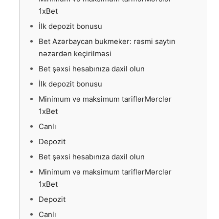
1xBet
İlk depozit bonusu
Bet Azərbaycan bukmeker: rəsmi saytın
nəzərdən keçirilməsi
Bet şəxsi hesabınıza daxil olun
İlk depozit bonusu
Minimum və maksimum tariflərMərclər
1xBet
Canlı
Depozit
Bet şəxsi hesabınıza daxil olun
Minimum və maksimum tariflərMərclər
1xBet
Depozit
Canlı