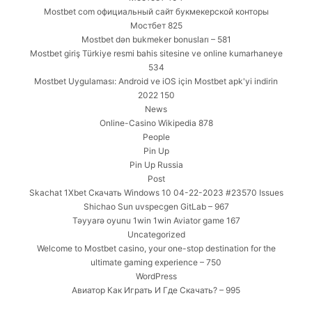
Mostbet com официальный сайт букмекерской конторы
Мостбет 825
Mostbet dən bukmeker bonusları – 581
Mostbet giriş Türkiye resmi bahis sitesine ve online kumarhaneye
534
Mostbet Uygulaması: Android ve iOS için Mostbet apk'yi indirin
2022 150
News
Online-Casino Wikipedia 878
People
Pin Up
Pin Up Russia
Post
Skachat 1Xbet Скачать Windows 10 04-22-2023 #23570 Issues
Shichao Sun uvspecgen GitLab – 967
Təyyarə oyunu 1win 1win Aviator game 167
Uncategorized
Welcome to Mostbet casino, your one-stop destination for the
ultimate gaming experience – 750
WordPress
Авиатор Как Играть И Где Скачать? – 995