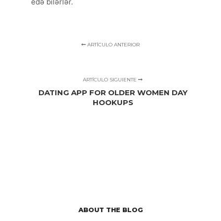
edə bilərlər.
ARTÍCULO ANTERIOR
ARTÍCULO SIGUIENTE
DATING APP FOR OLDER WOMEN DAY
HOOKUPS
ABOUT THE BLOG