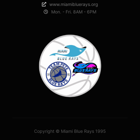
www.miamibluerays.org
Mon. - Fri. 8AM - 6PM
Copyright © Miami Blue Rays 1995