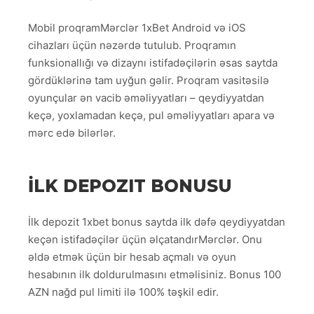
Mobil proqramMərclər 1xBet Android və iOS
cihazları üçün nəzərdə tutulub. Proqramın
funksionallığı və dizaynı istifadəçilərin əsas saytda
gördüklərinə tam uyğun gəlir. Proqram vasitəsilə
oyunçular ən vacib əməliyyatları – qeydiyyatdan
keçə, yoxlamadan keçə, pul əməliyyatları apara və
mərc edə bilərlər.
İLK DEPOZIT BONUSU
İlk depozit 1xbet bonus saytda ilk dəfə qeydiyyatdan
keçən istifadəçilər üçün əlçatandırMərclər. Onu
əldə etmək üçün bir hesab açmalı və oyun
hesabının ilk doldurulmasını etməlisiniz. Bonus 100
AZN nağd pul limiti ilə 100% təşkil edir.