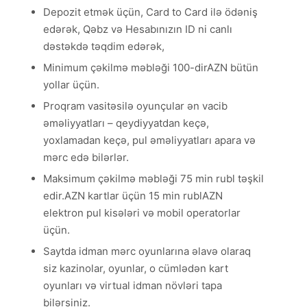
Depozit etmək üçün, Card to Card ilə ödəniş
edərək, Qəbz və Hesabınızın ID ni canlı
dəstəkdə təqdim edərək,
Minimum çəkilmə məbləği 100-dirAZN bütün
yollar üçün.
Proqram vasitəsilə oyunçular ən vacib
əməliyyatları – qeydiyyatdan keçə,
yoxlamadan keçə, pul əməliyyatları apara və
mərc edə bilərlər.
Maksimum çəkilmə məbləği 75 min rubl təşkil
edir.AZN kartlar üçün 15 min rublAZN
elektron pul kisələri və mobil operatorlar
üçün.
Saytda idman mərc oyunlarına əlavə olaraq
siz kazinolar, oyunlar, o cümlədən kart
oyunları və virtual idman növləri tapa
bilərsiniz.