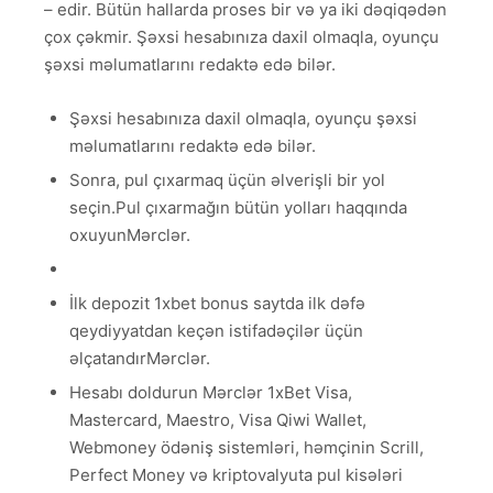
– edir. Bütün hallarda proses bir və ya iki dəqiqədən
çox çəkmir. Şəxsi hesabınıza daxil olmaqla, oyunçu
şəxsi məlumatlarını redaktə edə bilər.
Şəxsi hesabınıza daxil olmaqla, oyunçu şəxsi
məlumatlarını redaktə edə bilər.
Sonra, pul çıxarmaq üçün əlverişli bir yol
seçin.Pul çıxarmağın bütün yolları haqqında
oxuyunMərclər.
İlk depozit 1xbet bonus saytda ilk dəfə
qeydiyyatdan keçən istifadəçilər üçün
əlçatandırMərclər.
Hesabı doldurun Mərclər 1xBet Visa,
Mastercard, Maestro, Visa Qiwi Wallet,
Webmoney ödəniş sistemləri, həmçinin Scrill,
Perfect Money və kriptovalyuta pul kisələri