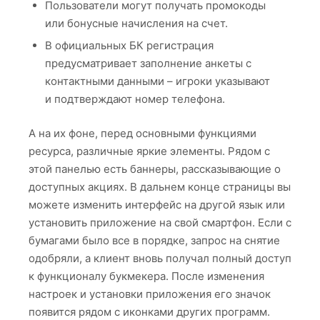
Пользователи могут получать промокоды
или бонусные начисления на счет.
В официальных БК регистрация
предусматривает заполнение анкеты с
контактными данными – игроки указывают
и подтверждают номер телефона.
А на их фоне, перед основными функциями
ресурса, различные яркие элементы. Рядом с
этой панелью есть баннеры, рассказывающие о
доступных акциях. В дальнем конце страницы вы
можете изменить интерфейс на другой язык или
установить приложение на свой смартфон. Если с
бумагами было все в порядке, запрос на снятие
одобряли, а клиент вновь получал полный доступ
к функционалу букмекера. После изменения
настроек и установки приложения его значок
появится рядом с иконками других программ.