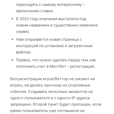
переходить к самому интересному –
заключению ставок.
В 2022 году компания выступила под
новым названием и существенно изменила
сервис.
Нам открывается новая страница с
инструкций по установке и загрузочным
файлом.
Первое, что нужно сделать перед тем, как
пополнить счет в Мостбет – регистрация.
Без регистрации игрок/беттор не сможет ни
играть, ни делать прогнозы на спортивные
события. Создавать несколько аккаунтов на
одного пользователя и с одного IP-адреса
запрещено. Второй пункт будет пропущен, если
ранее пользователь уже соглашался на