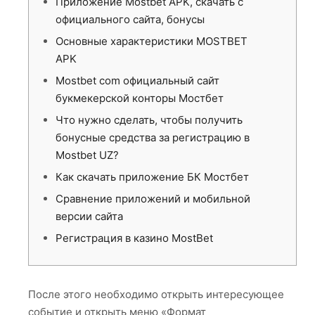
Приложение Mostbet APK, скачать с
официального сайта, бонусы
Основные характеристики MOSTBET
APK
Mostbet com официальный сайт
букмекерской конторы Мостбет
Что нужно сделать, чтобы получить
бонусные средства за регистрацию в
Mostbet UZ?
Как скачать приложение БК Мостбет
Сравнение приложений и мобильной
версии сайта
Регистрация в казино MostBet
После этого необходимо открыть интересующее
событие и открыть меню «Формат