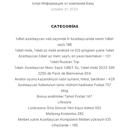
icmal Информация от компаний Баку
octubre 21, 2023
CATEGORÍAS
1xBet azerbaycan veb saytında ᐅ Azərbaycanda rəsmi 1xBet
saytı 186
1xbet mobi, 1xbet az mobi android ve IOS program yukle 1xbet
Azerbaycan,1xbet az merc saytı, en yaxsi bukmeker – 131
1xbet Russian Top
1xbet: Azərbaycan Mərc Saytı 1xBET Az, 1xbet mobi 2023 395
2250 de Pack de Bienvenue 934
Aviator oyunu kazandırıyor nasıl oynanır, hilesi, taktikleri – 429
Azərbaycan futbolunun tarixi: mühüm hadisələr Futbol 757
blog
Bonus endirimler Təhsil Portalı 147
Lifestyle
Lordcasino Giriş Güncel Yeni Kayıt Adresi 552
Mahjong Kostenlos 282
Melbet yukle Azərbaycan Kompüterə Melbet yükləyin IOS
cihazlarda – 185