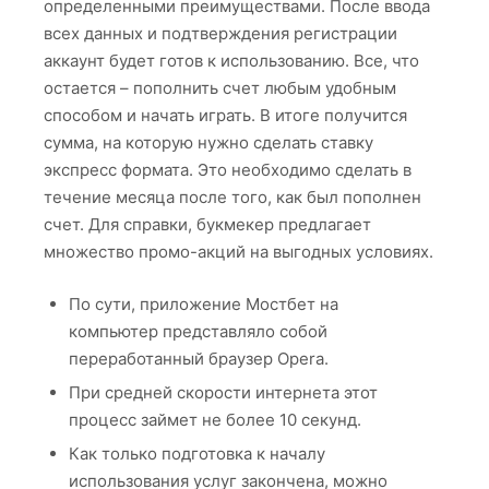
определенными преимуществами. После ввода
всех данных и подтверждения регистрации
аккаунт будет готов к использованию. Все, что
остается – пополнить счет любым удобным
способом и начать играть. В итоге получится
сумма, на которую нужно сделать ставку
экспресс формата. Это необходимо сделать в
течение месяца после того, как был пополнен
счет. Для справки, букмекер предлагает
множество промо-акций на выгодных условиях.
По сути, приложение Мостбет на
компьютер представляло собой
переработанный браузер Opera.
При средней скорости интернета этот
процесс займет не более 10 секунд.
Как только подготовка к началу
использования услуг закончена, можно