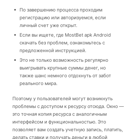
По завершению процесса проходим
регистрацию или авторизуемся, если
личный счет уже открыт.
Если вы ищете, где MostBet apk Android
скачать без проблем, ознакомьтесь с
предложенной инструкцией.
Это не только возможность регулярно
выигрывать крупные суммы денег, но
также шанс немного отдохнуть от забот
реального мира.
Поэтому у пользователей могут возникнуть
проблемы с доступом к ресурсу отсюда. Окно —
это точная копия ресурса с аналогичным
интерфейсом и функциональностью. Это
позволяет вам создать учетную запись, платить,
делать ставки и получать деньги в любой