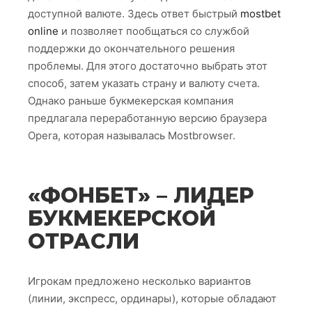
доступной валюте. Здесь ответ быстрый
mostbet
online
и позволяет пообщаться со службой
поддержки до окончательного решения
проблемы. Для этого достаточно выбрать этот
способ, затем указать страну и валюту счета.
Однако раньше букмекерская компания
предлагала переработанную версию браузера
Opera, которая называлась Mostbrowser.
«ФОНБЕТ» – ЛИДЕР
БУКМЕКЕРСКОЙ
ОТРАСЛИ
Игрокам предложено несколько вариантов
(линии, экспресс, ординары), которые обладают