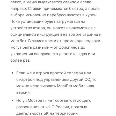
легко, а меню выдвигается свайпом слева
направо. Ставки принимаются быстро, а после
выбора мгновенно перебрасываются в купон.
Пока установщик будет загружаться на
устройство юзера, он может ознакомиться с
официальной инструкцией на той же странице
мостбет. В зависимости от промокода подарки
могут быть разными – от фриспинов до
увеличения следующего депозита в два или
более раз.
Если же у игрока простой телефон или
смартфон под управлением другой ОС, то
можно использовать MostBet мобильная
версия.
Но у «Мостбет» нет соответствующего
разрешения от ФНС России, поэтому
деятельность БК на территории