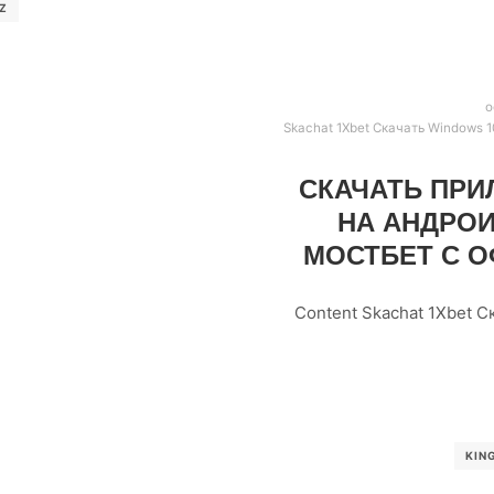
Z
o
Skachat 1Xbet Скачать Windows 1
СКАЧАТЬ ПРИ
НА АНДРОИ
МОСТБЕТ С 
Content Skachat 1Xbet С
KIN