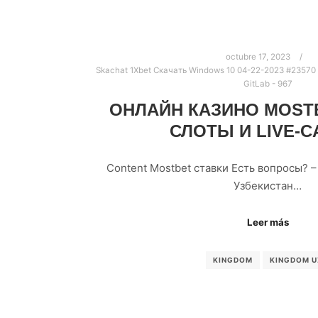
octubre 17, 2023
Skachat 1Xbet Скачать Windows 10 04-22-2023 #23570 
GitLab - 967
ОНЛАЙН КАЗИНО MOST
СЛОТЫ И LIVE-C
Content Mostbet ставки Есть вопросы? –
Узбекистан…
Leer más
KINGDOM
KINGDOM U