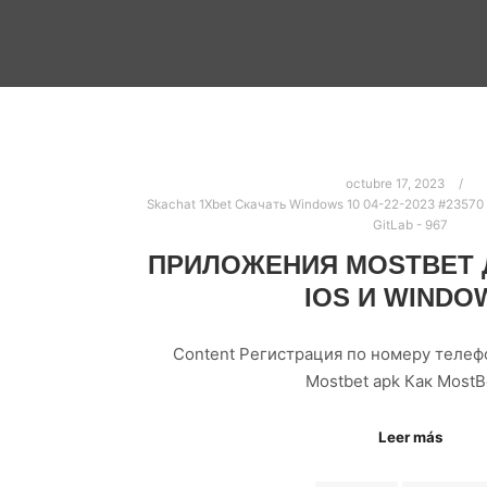
octubre 17, 2023
Skachat 1Xbet Скачать Windows 10 04-22-2023 #23570 
GitLab - 967
ПРИЛОЖЕНИЯ MOSTBET Д
IOS И WINDO
Content Регистрация по номеру телеф
Mostbet apk Как Most
Leer más