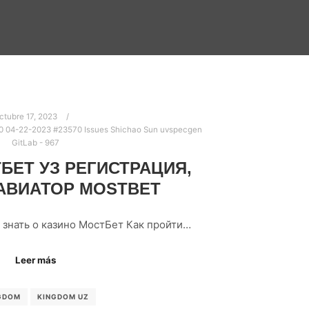
ctubre 17, 2023
0 04-22-2023 #23570 Issues Shichao Sun uvspecgen
GitLab - 967
БЕТ УЗ РЕГИСТРАЦИЯ,
АВИАТОР MOSTBET
 знать о казино МостБет Как пройти…
Leer más
GDOM
KINGDOM UZ