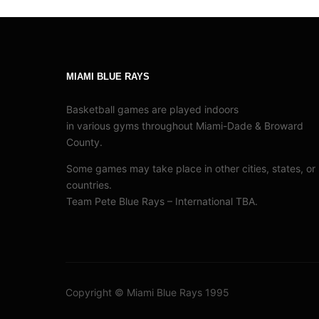
MIAMI BLUE RAYS
Basketball games are played indoors
in various gyms throughout Miami-Dade & Broward
County.
Some games may take place in other cities, states, or
countries.
Team Pete Blue Rays – International TBA.
Copyright © Miami Blue Rays 1995