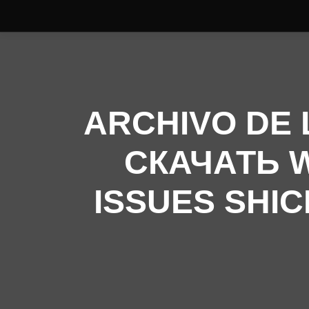
ARCHIVO DE 
СКАЧАТЬ W
ISSUES SHI